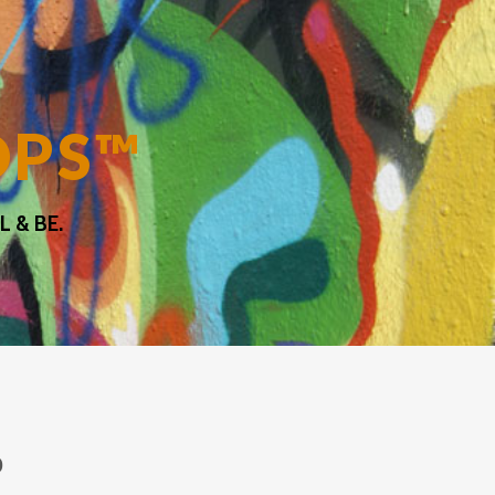
OPS™
 & BE.
P